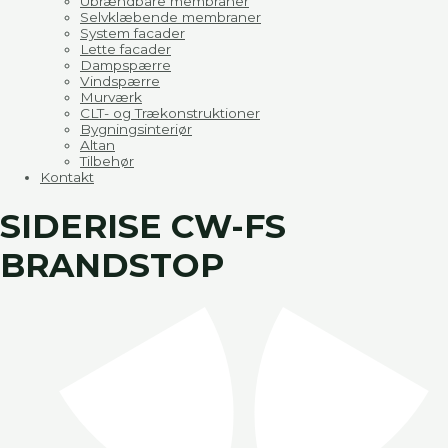
Ubrændbare membraner
Selvklæbende membraner
System facader
Lette facader
Dampspærre
Vindspærre
Murværk
CLT- og Trækonstruktioner
Bygningsinteriør
Altan
Tilbehør
Kontakt
SIDERISE CW-FS
BRANDSTOP