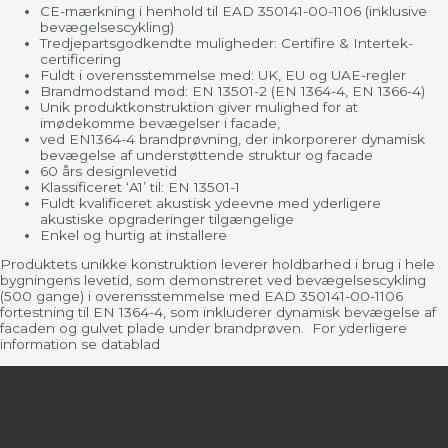
CE-mærkning i henhold til EAD 350141-00-1106 (inklusive
bevægelsescykling)
Tredjepartsgodkendte muligheder: Certifire & Intertek-
certificering
Fuldt i overensstemmelse med: UK, EU og UAE-regler
Brandmodstand mod: EN 13501-2 (EN 1364-4, EN 1366-4)
Unik produktkonstruktion giver mulighed for at
imødekomme bevægelser i facade,
ved EN1364-4 brandprøvning, der inkorporerer dynamisk
bevægelse af understøttende struktur og facade
60 års designlevetid
Klassificeret ‘A1’ til: EN 13501-1
Fuldt kvalificeret akustisk ydeevne med yderligere
akustiske opgraderinger tilgængelige
Enkel og hurtig at installere
Produktets unikke konstruktion leverer holdbarhed i brug i hele
bygningens levetid, som demonstreret ved bevægelsescykling
(500 gange) i overensstemmelse med EAD 350141-00-1106
fortestning til EN 1364-4, som inkluderer dynamisk bevægelse af
facaden og gulvet plade under brandprøven. For yderligere
information se datablad