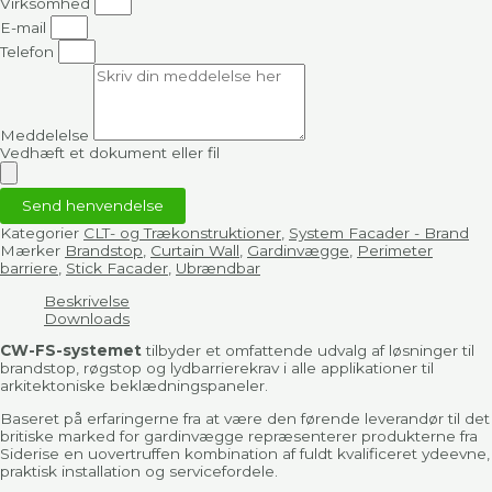
Virksomhed
E-mail
Telefon
Meddelelse
Vedhæft et dokument eller fil
Send henvendelse
Kategorier
CLT- og Trækonstruktioner
,
System Facader - Brand
Mærker
Brandstop
,
Curtain Wall
,
Gardinvægge
,
Perimeter
barriere
,
Stick Facader
,
Ubrændbar
Beskrivelse
Downloads
CW-FS-systemet
tilbyder et omfattende udvalg af løsninger til
brandstop, røgstop og lydbarrierekrav i alle applikationer til
arkitektoniske beklædningspaneler.
Baseret på erfaringerne fra at være den førende leverandør til det
britiske marked for gardinvægge repræsenterer produkterne fra
Siderise en uovertruffen kombination af fuldt kvalificeret ydeevne,
praktisk installation og servicefordele.