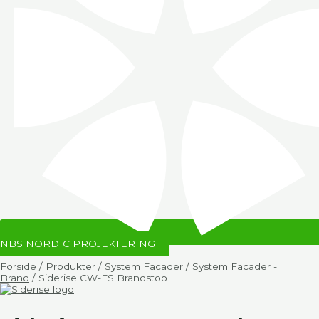
NBS NORDIC PROJEKTERING
Forside
/
Produkter
/
System Facader
/
System Facader -
Brand
/ Siderise CW-FS Brandstop