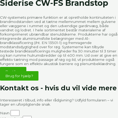
Siderise CW-FS Brandstop
CW-systemets primære funktion er at opretholde kontinuiteten i
brandmodstanden ved at tætne mellemrummet mellem gulvene
eller væggene i rummet og den udvendige gardinvæg, både
vandret og lodret. I hele sortimentet består materialerne af
forkomprimeret ubrændbar stenuldskerne. Produkterne har også
integrerede aluminiumsfolie belægninger med A1-
brandklassificering (iht. EN 13501-1) og fremragende
modstandsdygtighed over for røg. Systemerne kan tilbyde
testede brandklassificerings muligheder fra 30 minutter til 3 timer
og kan rumme hulrumsbredder op til 400 mm. Ud over at give en
effektiv tætning mod passage af røg og ild, vil produkterne også
fungere som en effektiv akustisk barriere og plenumbeklædning.
Bestil nu
Brug for hjælp?
Kontakt os - hvis du vil vide mere
Interesseret i tilbud, info eller rådgivning? Udfyld formularen – vi
tager en uforpligtende snak.
Navn