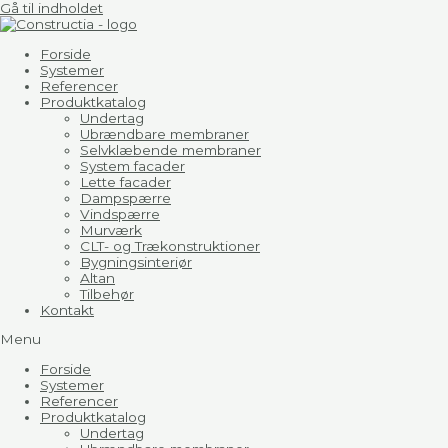
Gå til indholdet
Forside
Systemer
Referencer
Produktkatalog
Undertag
Ubrændbare membraner
Selvklæbende membraner
System facader
Lette facader
Dampspærre
Vindspærre
Murværk
CLT- og Trækonstruktioner
Bygningsinteriør
Altan
Tilbehør
Kontakt
Menu
Forside
Systemer
Referencer
Produktkatalog
Undertag