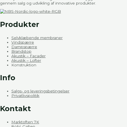
gennem salg og udvikling af innovative produkter.
Produkter
Selvklæbende membraner
Vindspærre
Dampspærre
Brandstop
Akustik – Facader
Akustik – Lofter
Konstruktion
Info
Salgs- og leveringsbetingelser
Privatlivspolitik
Kontakt
Marktoften 7K
8464 Galten