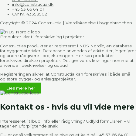
info@constructia.dk
+45 53 66 64 01
Cvr nr. 43358502
Copyright © 2024 Constructia | Værdiskabelse i byggebranchen
Produkter klar til foreskrivning i projekter​
Constructias produkter er registreret i
NBS Nordic
, en database
for byggematerialer. Databasen anvendes af arkitekter, ingeniører
og andre rådgivere i projekteringen. Her kan produkter
foreskrives direkte i projekter. Det gør vores løsninger nemme at
anvende i beskrivelser og udbud.
Registreringen sikrer, at Constructia kan foreskrives i både små
og store bygge- og anlægsprojekter.
Læs mere her
Kontakt os - hvis du vil vide mere
Interesseret i tilbud, info eller rådgivning? Udfyld formularen – vi
tager en uforpligtende snak.
Du er også velkommen til at give os et kald på
+45 53 66 64 01