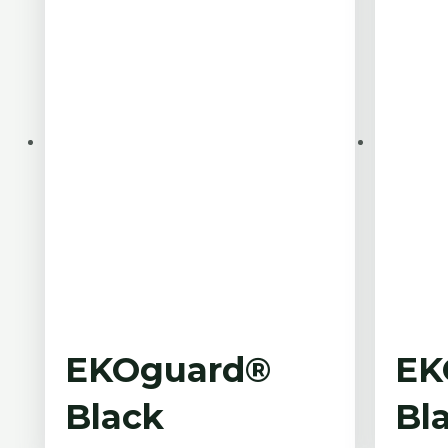
EKOguard®
EK
Black
Bl