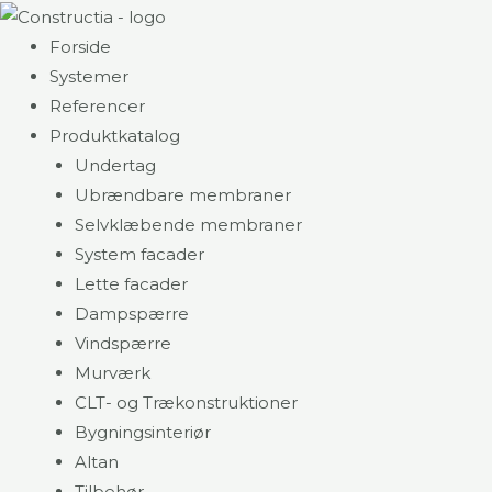
Gå
til
Forside
indholdet
Systemer
Referencer
Produktkatalog
Undertag
Ubrændbare membraner
Selvklæbende membraner
System facader
Lette facader
Dampspærre
Vindspærre
Murværk
CLT- og Trækonstruktioner
Bygningsinteriør
Altan
Tilbehør