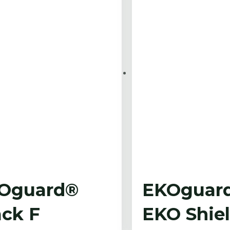
Oguard®
EKOguar
ack F
EKO Shie