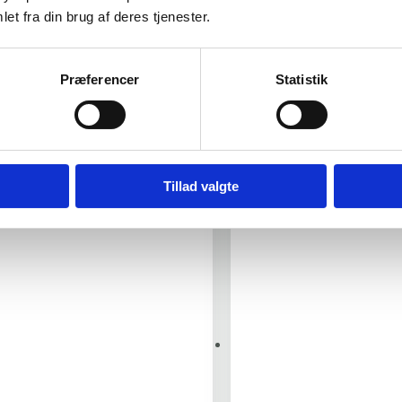
Oguard®
Siderise
et fra din brug af deres tjenester.
ar
System
Præferencer
Statistik
Tillad valgte