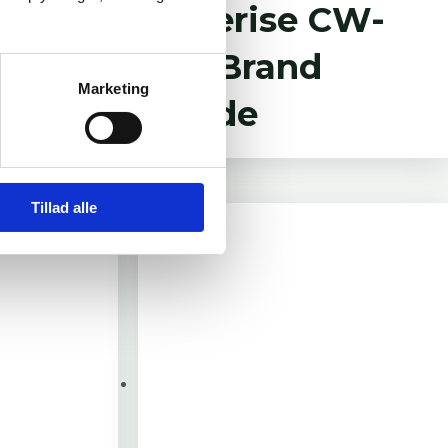
 CW
Siderise CW-
FB Brand
Marketing
Plade
Tillad alle