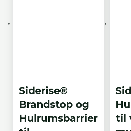
Siderise®
Si
Brandstop og
Hu
Hulrumsbarrier
til