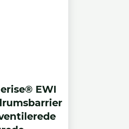
derise® EWI
lrumsbarrier
 ventilerede