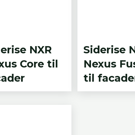
derise NXR
Siderise 
us Core til
Nexus Fu
cader
til facade