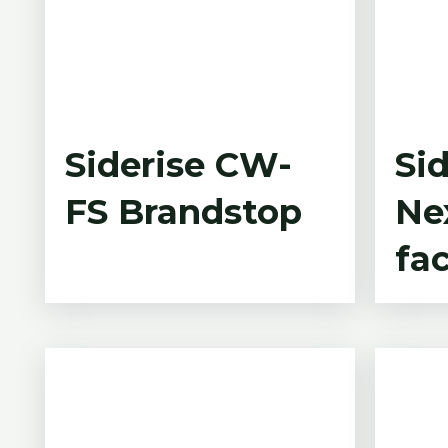
Siderise CW-
Si
FS Brandstop
Nex
fa