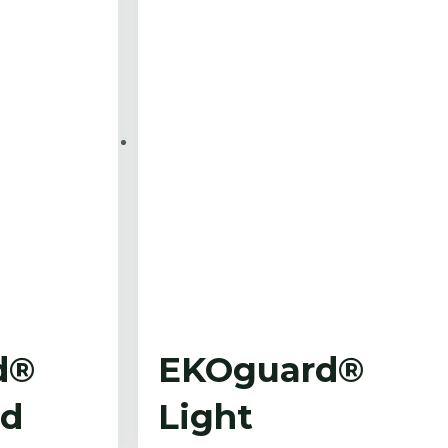
d®
EKOguard®
ld
Light