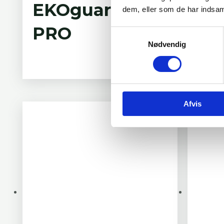
EKOguard®
EK
dem, eller som de har indsaml
PRO
Sol
Samtykkevalg
Nødvendig
Afvis