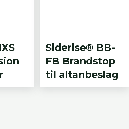
NXS
Siderise® BB-
sion
FB Brandstop
r
til altanbeslag