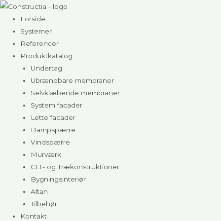
Gå
til
Forside
indholdet
Systemer
Referencer
Produktkatalog
Undertag
Ubrændbare membraner
Selvklæbende membraner
System facader
Lette facader
Dampspærre
Vindspærre
Murværk
CLT- og Trækonstruktioner
Bygningsinteriør
Altan
Tilbehør
Kontakt