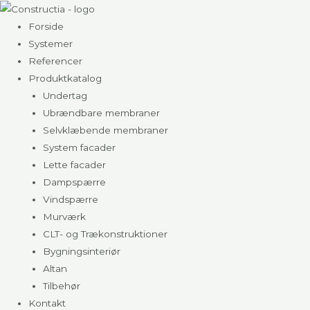
Gå
til
Forside
indholdet
Systemer
Referencer
Produktkatalog
Undertag
Ubrændbare membraner
Selvklæbende membraner
System facader
Lette facader
Dampspærre
Vindspærre
Murværk
CLT- og Trækonstruktioner
Bygningsinteriør
Altan
Tilbehør
Kontakt