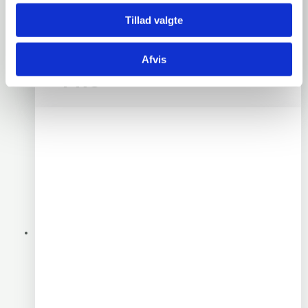
Tillad valgte
EKOguard® EKOshield
Afvis
PRO