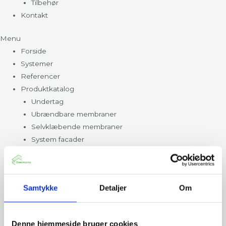
Tilbehør
Kontakt
Menu
Forside
Systemer
Referencer
Produktkatalog
Undertag
Ubrændbare membraner
Selvklæbende membraner
System facader
Lette facader
Dampspærre
Vindspærre
Samtykke
Detaljer
Om
Murværk
CLT- og Trækonstruktioner
Bygningsinteriør
Denne hjemmeside bruger cookies