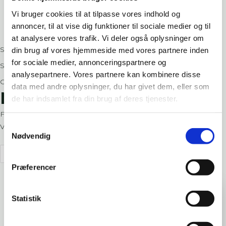
Altan
Vi bruger cookies til at tilpasse vores indhold og
Tilbehør
annoncer, til at vise dig funktioner til sociale medier og til
Kontakt
at analysere vores trafik. Vi deler også oplysninger om
Søg
din brug af vores hjemmeside med vores partnere inden
for sociale medier, annonceringspartnere og
Søg
analysepartnere. Vores partnere kan kombinere disse
Close this search box.
data med andre oplysninger, du har givet dem, eller som
NEDHÆNGTE LOFTER
de har indsamlet fra din brug af deres tjenester.
Forside
/
Produkter
/ Varer tagged “Nedhængte lofter”
Samtykkevalg
Viser et enkelt resultat
Nødvendig
Præferencer
Statistik
Siderise