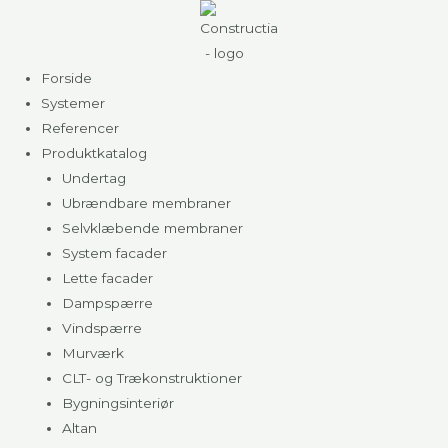
Gå
til
indholdet
Forside
Systemer
Referencer
Produktkatalog
Undertag
Ubrændbare membraner
Selvklæbende membraner
System facader
Lette facader
Dampspærre
Vindspærre
Murværk
CLT- og Trækonstruktioner
Bygningsinteriør
Altan