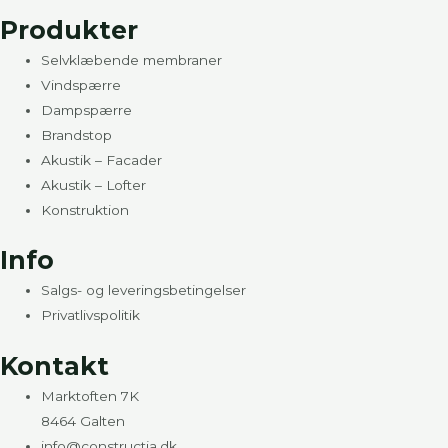
Produkter
Selvklæbende membraner
Vindspærre
Dampspærre
Brandstop
Akustik – Facader
Akustik – Lofter
Konstruktion
Info
Salgs- og leveringsbetingelser
Privatlivspolitik
Kontakt
Marktoften 7K
8464 Galten
info@constructia.dk