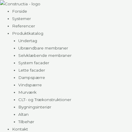
Gå
til
Forside
indholdet
Systemer
Referencer
Produktkatalog
Undertag
Ubrændbare membraner
Selvklæbende membraner
System facader
Lette facader
Dampspærre
Vindspærre
Murværk
CLT- og Trækonstruktioner
Bygningsinteriør
Altan
Tilbehør
Kontakt