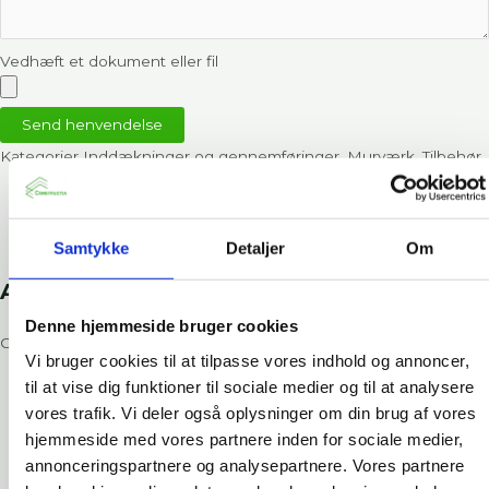
Vedhæft et dokument eller fil
Send henvendelse
Kategorier
Inddækninger og gennemføringer
,
Murværk
,
Tilbehør
Beskrivelse
Downloads
Standard detaljer
Samtykke
Detaljer
Om
Anvendelse
Denne hjemmeside bruger cookies
OBEX CORTEX 0200FR anvendes til:
Vi bruger cookies til at tilpasse vores indhold og annoncer,
til at vise dig funktioner til sociale medier og til at analysere
Luft- og vandtætning omkring vinduer og døre
vores trafik. Vi deler også oplysninger om din brug af vores
Tætning ved curtain wall systemer
hjemmeside med vores partnere inden for sociale medier,
Overgange mellem sheathing board og beton
annonceringspartnere og analysepartnere. Vores partnere
Tætning ved brystninger og parapetvægge