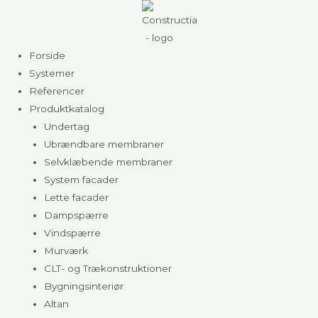
Gå
til
indholdet
Forside
Systemer
Referencer
Produktkatalog
Undertag
Ubrændbare membraner
Selvklæbende membraner
System facader
Lette facader
Dampspærre
Vindspærre
Murværk
CLT- og Trækonstruktioner
Bygningsinteriør
Altan