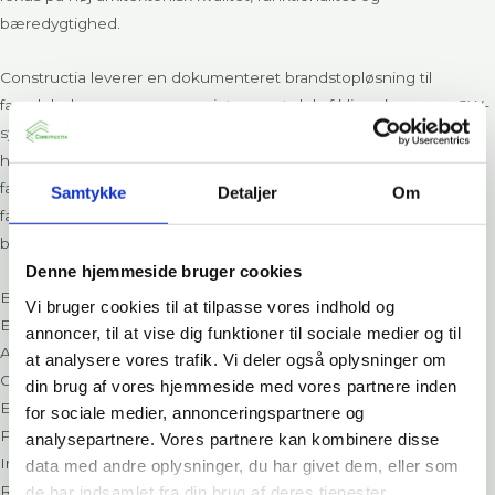
bæredygtighed.
Constructia leverer en dokumenteret brandstopløsning til
facadehulrummene som en integreret del af klimaskærmen. CW-
systemet skaber effektiv brandmæssig opdeling og er udviklet til
høje og komplekse bygninger med avancerede
facadekonstruktioner. Løsningen tilpasses de præfabrikerede
Samtykke
Detaljer
Om
facadeelementer og understøtter projektets høje krav til både
brandsikkerhed og arkitektur.
Denne hjemmeside bruger cookies
Bygherre
Vi bruger cookies til at tilpasse vores indhold og
Ejendomsselskabet Olav de Linde
annoncer, til at vise dig funktioner til sociale medier og til
Arkitekt
at analysere vores trafik. Vi deler også oplysninger om
C.F. Møller Architects
din brug af vores hjemmeside med vores partnere inden
Entreprenør
for sociale medier, annonceringspartnere og
Per Aarsleff A/S
analysepartnere. Vores partnere kan kombinere disse
Ingeniør
data med andre oplysninger, du har givet dem, eller som
de har indsamlet fra din brug af deres tjenester.
Rambøll A/S