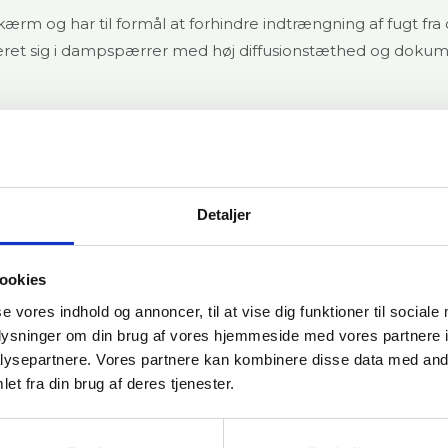
m og har til formål at forhindre indtrængning af fugt fra d
ret sig i dampspærrer med høj diffusionstæthed og dokument
inater med aluminiumsfolie, hvilket giver en særdeles effe
an installeres på både varme og kolde sider af isoleringen, a
e mekaniske styrke og modstandsdygtighed over for perforer
Detaljer
 og tilhørende tapesystemer for optimal tæthed.
ookies
 hvilket gør produkterne til et oplagt valg i lavenergibyg
se vores indhold og annoncer, til at vise dig funktioner til sociale
 til at opfylde kravene til både energirammer og indekl
oplysninger om din brug af vores hjemmeside med vores partnere i
ysepartnere. Vores partnere kan kombinere disse data med andr
 og support til både rådgivere, entreprenører og bygherrer, 
et fra din brug af deres tjenester.
 bidrage til et mere robust, tæt og energieffektivt bygger
AluTec-produkterne.