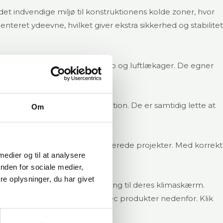
et indvendige miljø til konstruktionens kolde zoner, hvor
eret ydeevne, hvilket giver ekstra sikkerhed og stabilitet
ktiv barriere mod både vanddamp og luftlækager. De egner
fhængigt af projektets krav.
inger og slid under installation. De er samtidig lette at
Om
geri og bæredygtighedscertificerede projekter. Med korrekt
 medier og til at analysere
ima.
nden for sociale medier,
e oplysninger, du har givet
der ønsker en driftssikker løsning til deres klimaskærm.
i. Se udvalget af vores AluTec produkter nedenfor. Klik