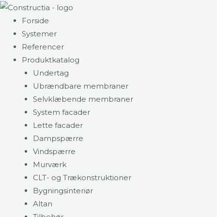
Gå
til
Forside
indholdet
Systemer
Referencer
Produktkatalog
Undertag
Ubrændbare membraner
Selvklæbende membraner
System facader
Lette facader
Dampspærre
Vindspærre
Murværk
CLT- og Trækonstruktioner
Bygningsinteriør
Altan
Tilbehør