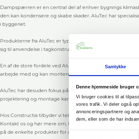
Dampspærren er en central del af enhver bygnings klimaskær
den kan kondensere og skabe skader. AluTec har specialise
i byggeriet.
Produkterne fra AluTec er typisk baseret på flerskiktslam
sig til anvendelse i tagkonstruktioner, vægge og lofter og k
En af de store fordele ved AluTec-dampspærrer er deres høj
Samtykke
arbejde med og kan monteres hurtigt med standardværktøj
Denne hjemmeside bruger c
AluTec har desuden fokus på bæredygtighed og lang levetid,
Vi bruger cookies til at tilpas
projektering og montage kan AluTec-dampspærrer være med
vores trafik. Vi deler også 
annonceringspartnere og anal
Hos Constructia tilbyder vi teknisk vejledning, produktvalg
dem, eller som de har indsaml
Kontakt os og hør mere om, hvordan AluTec-dampspærrer kan
på de enkelte produkter for at få flere informationer om 
Samtykkevalg