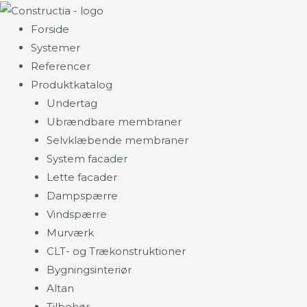
Gå
til
Forside
indholdet
Systemer
Referencer
Produktkatalog
Undertag
Ubrændbare membraner
Selvklæbende membraner
System facader
Lette facader
Dampspærre
Vindspærre
Murværk
CLT- og Trækonstruktioner
Bygningsinteriør
Altan
Tilbehør