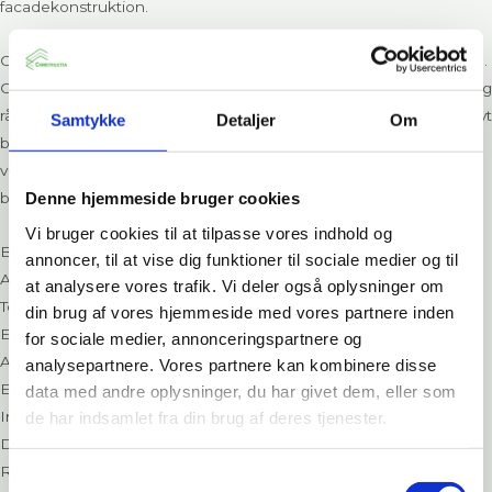
facadekonstruktion.
Constructia har leveret hulrumsbarrierer til facadekonstruktionen.
Constructia har desuden bidraget med teknisk dokumentation og
rådgivning gennem hele projektet. Løsningen begrænser effektivt
Samtykke
Detaljer
Om
brandspredning i hulrummene bag facaden. Samtidig bevares
ventilationen i konstruktionen. Det sikrer en løsning, hvor
Denne hjemmeside bruger cookies
brandsikkerhed, bygbarhed og arkitektur går hånd i hånd.
Vi bruger cookies til at tilpasse vores indhold og
Bygherre
annoncer, til at vise dig funktioner til sociale medier og til
Al2bolig
at analysere vores trafik. Vi deler også oplysninger om
Totalentreprenør
din brug af vores hjemmeside med vores partnere inden
Erhverv Og Bolig Byg A/S
for sociale medier, annonceringspartnere og
Arkitekt
analysepartnere. Vores partnere kan kombinere disse
Erik Arkitekter A/S
data med andre oplysninger, du har givet dem, eller som
Ingeniør
de har indsamlet fra din brug af deres tjenester.
DAI A/S
Relaterede produkter
Samtykkevalg