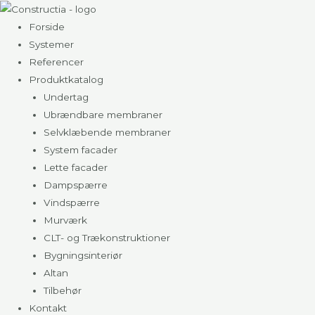
Gå
til
Forside
indholdet
Systemer
Referencer
Produktkatalog
Undertag
Ubrændbare membraner
Selvklæbende membraner
System facader
Lette facader
Dampspærre
Vindspærre
Murværk
CLT- og Trækonstruktioner
Bygningsinteriør
Altan
Tilbehør
Kontakt