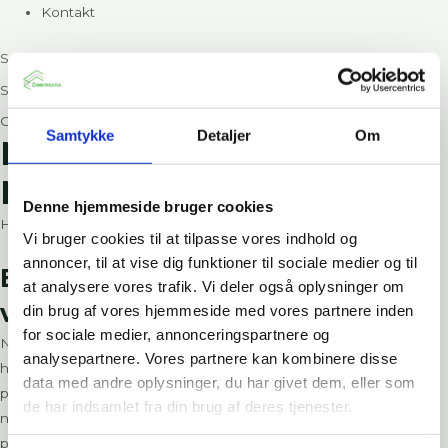
Kontakt
Søg
Søg
Close this search box.
Samtykke
Detaljer
Om
NYT HOSPITAL
NORDSJÆLLAND
Denne hjemmeside bruger cookies
Hjem
»
Nyt Hospital Nordsjælland
Vi bruger cookies til at tilpasse vores indhold og
annoncer, til at vise dig funktioner til sociale medier og til
Brandsikring integreret i den
at analysere vores trafik. Vi deler også oplysninger om
ventilerede facade
din brug af vores hjemmeside med vores partnere inden
for sociale medier, annonceringspartnere og
Nyt Hospital Nordsjælland i Hillerød er et af Danmarks største
analysepartnere. Vores partnere kan kombinere disse
hospitalsbyggerier. Hospitalet er udviklet med fokus på moderne
data med andre oplysninger, du har givet dem, eller som
patientbehandling, funktionalitet og høj arkitektonisk kvalitet. De
de har indsamlet fra din brug af deres tjenester.
nye rammer skal skabe et trygt og fremtidssikret hospital for
patienter, pårørende og personale.