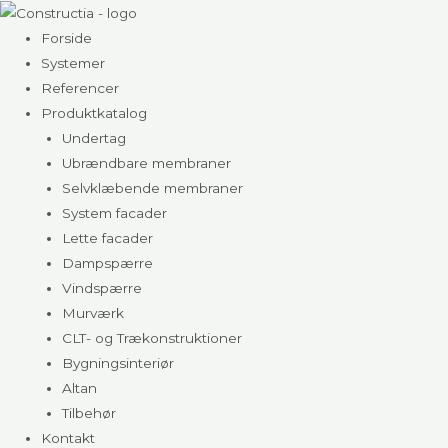
Gå
til
Forside
indholdet
Systemer
Referencer
Produktkatalog
Undertag
Ubrændbare membraner
Selvklæbende membraner
System facader
Lette facader
Dampspærre
Vindspærre
Murværk
CLT- og Trækonstruktioner
Bygningsinteriør
Altan
Tilbehør
Kontakt