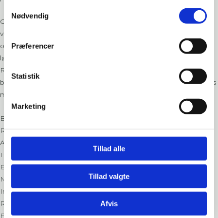
Samtykkevalg
Nødvendig
Constructia har leveret RH/RV Hulrumsbarrierer til den
ventilerede facade. Løsningen omfatter vertikal brandadskillelse
Præferencer
og horisontal hulrumslukning ved etageadskillelser. Begge
løsninger er integreret i facaden og kan udvide sig ved brand.
Resultatet er en dokumenteret løsning, der understøtter
Statistik
byggeriets høje krav til brandsikkerhed, uden at gå på kompromis
med facadens funktion og arkitektoniske udtryk.
Marketing
Bygherre
Region Hovedstaden
Arkitekt
Tillad alle
Herzog & de Meuron & Vilhelm Lauritzen Arkitekter
Entreprenør
Tillad valgte
NCC Danmark A/S
Ingenør
Afvis
Rambøll & MOE
Facadeentreprenør