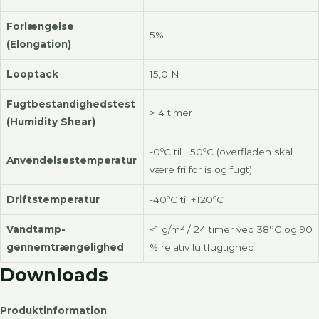
Forlængelse
5%
(Elongation)
Looptack
15,0 N
Fugtbestandighedstest
> 4 timer
(Humidity Shear)
-0ºC til +50ºC (overfladen skal
Anvendelsestemperatur
være fri for is og fugt)
Driftstemperatur
-40ºC til +120ºC
Vandtamp-
<1 g/m² / 24 timer ved 38°C og 90
gennemtrængelighed
% relativ luftfugtighed
Downloads
Produktinformation