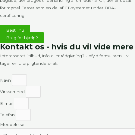
bagside, der bruges til behandling af områder af CT, der er udsat
for mørtel. Testet som en del af CT-systemet under BBA-
certificering.
Bestil nu
Brug for hjælp?
Kontakt os - hvis du vil vide mere
Interesseret i tilbud, info eller rådgivning? Udfyld formularen – vi
tager en uforpligtende snak.
Navn
Virksomhed
E-mail
Telefon
Meddelelse