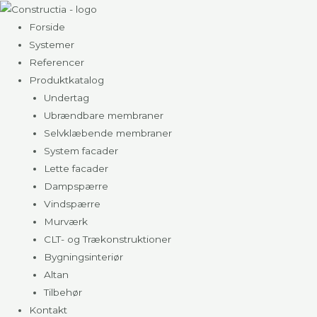
Gå
til
Forside
indholdet
Systemer
Referencer
Produktkatalog
Undertag
Ubrændbare membraner
Selvklæbende membraner
System facader
Lette facader
Dampspærre
Vindspærre
Murværk
CLT- og Trækonstruktioner
Bygningsinteriør
Altan
Tilbehør
Kontakt