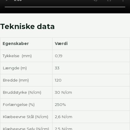
Tekniske data
Egenskaber
Værdi
Tykkelse (mm)
0,19
Længde (m)
33
Bredde (mm)
120
Bruddstyrke (N/cm)
30 N/cm
Forlængelse (%)
250%
Klæbeevne Stål (N/cm)
2,6 N/cm
Klæbeevne Selv (N/cm)
2,5 N/cm