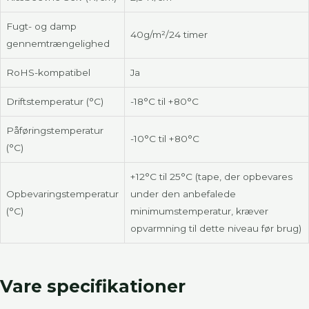
Fugt- og damp
40g/m²/24 timer
gennemtrængelighed
RoHS-kompatibel
Ja
Driftstemperatur (°C)
-18°C til +80°C
Påføringstemperatur
-10°C til +80°C
(°C)
+12°C til 25°C (tape, der opbevares
Opbevaringstemperatur
under den anbefalede
(°C)
minimumstemperatur, kræver
opvarmning til dette niveau før brug)
Vare specifikationer