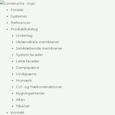
Gå
til
Forside
indholdet
Systemer
Referencer
Produktkatalog
Undertag
Ubrændbare membraner
Selvklæbende membraner
System facader
Lette facader
Dampspærre
Vindspærre
Murværk
CLT- og Trækonstruktioner
Bygningsinteriør
Altan
Tilbehør
Kontakt