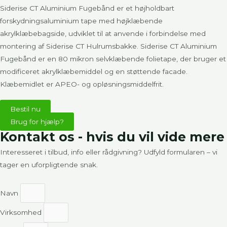
Siderise CT Aluminium Fugebånd er et højholdbart
forskydningsaluminium tape med højklæbende
akrylklæbebagside, udviklet til at anvende i forbindelse med
montering af Siderise CT Hulrumsbakke. Siderise CT Aluminium
Fugebånd er en 80 mikron selvklæbende folietape, der bruger et
modificeret akrylklæbemiddel og en støttende facade.
Klæbemidlet er APEO- og opløsningsmiddelfrit.
Bestil nu
Brug for hjælp?
Kontakt os - hvis du vil vide mere
Interesseret i tilbud, info eller rådgivning? Udfyld formularen – vi
tager en uforpligtende snak.
Navn
Virksomhed