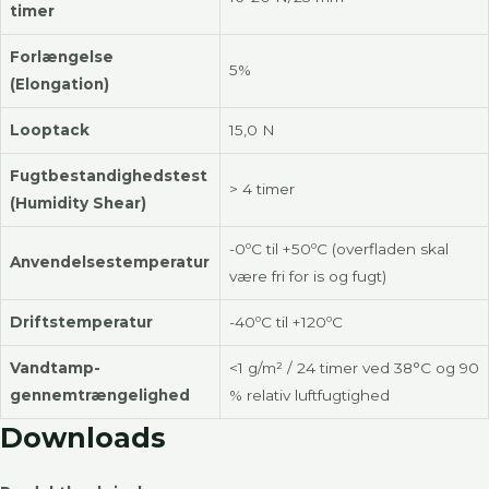
timer
Forlængelse
5%
(Elongation)
Looptack
15,0 N
Fugtbestandighedstest
> 4 timer
(Humidity Shear)
-0ºC til +50ºC (overfladen skal
Anvendelsestemperatur
være fri for is og fugt)
Driftstemperatur
-40ºC til +120ºC
Vandtamp-
<1 g/m² / 24 timer ved 38°C og 90
gennemtrængelighed
% relativ luftfugtighed
Downloads