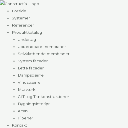
Gå
til
Forside
indholdet
Systemer
Referencer
Produktkatalog
Undertag
Ubrændbare membraner
Selvklæbende membraner
System facader
Lette facader
Dampspærre
Vindspærre
Murværk
CLT- og Trækonstruktioner
Bygningsinteriør
Altan
Tilbehør
Kontakt