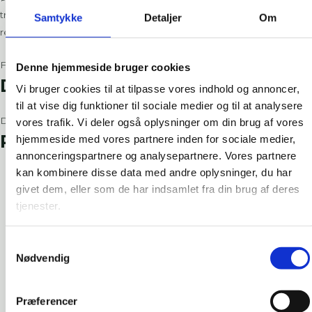
trækonstruktioner. En driftssikker løsning til både nybyggeri og
Samtykke
Detaljer
Om
renovering.
Finde flere oplysninger om produktet
her
Denne hjemmeside bruger cookies
Downloads
Vi bruger cookies til at tilpasse vores indhold og annoncer,
til at vise dig funktioner til sociale medier og til at analysere
Download datablad
vores trafik. Vi deler også oplysninger om din brug af vores
Relaterede produkter​
hjemmeside med vores partnere inden for sociale medier,
annonceringspartnere og analysepartnere. Vores partnere
kan kombinere disse data med andre oplysninger, du har
givet dem, eller som de har indsamlet fra din brug af deres
tjenester.
Samtykkevalg
Nødvendig
Præferencer