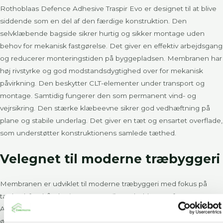
Rothoblaas Defence Adhesive Traspir Evo er designet til at blive
siddende som en del af den færdige konstruktion. Den
selvklæbende bagside sikrer hurtig og sikker montage uden
behov for mekanisk fastgørelse. Det giver en effektiv arbejdsgang
og reducerer monteringstiden på byggepladsen. Membranen har
høj rivstyrke og god modstandsdygtighed over for mekanisk
påvirkning. Den beskytter CLT-elementer under transport og
montage. Samtidig fungerer den som permanent vind- og
vejrsikring. Den stærke klæbeevne sikrer god vedhæftning på
plane og stabile underlag. Det giver en tæt og ensartet overflade,
som understøtter konstruktionens samlede tæthed.
Velegnet til moderne træbyggeri
Membranen er udviklet til moderne træbyggeri med fokus på
tæthed, fugthåndtering og æstetik. Rothoblaas Defence
Adhesive Traspir Evo er et professionelt valg til entreprenører, der
ønsker en diffusionsåben, selvklæbende membran til CLT og