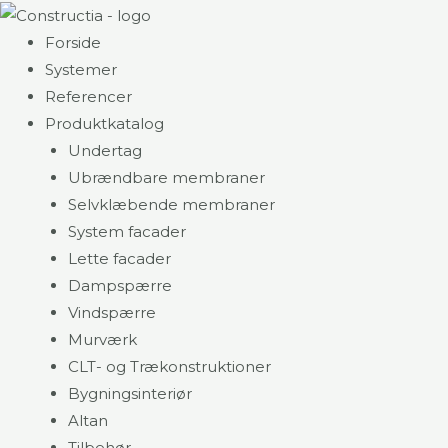
Gå
til
Forside
indholdet
Systemer
Referencer
Produktkatalog
Undertag
Ubrændbare membraner
Selvklæbende membraner
System facader
Lette facader
Dampspærre
Vindspærre
Murværk
CLT- og Trækonstruktioner
Bygningsinteriør
Altan
Tilbehør