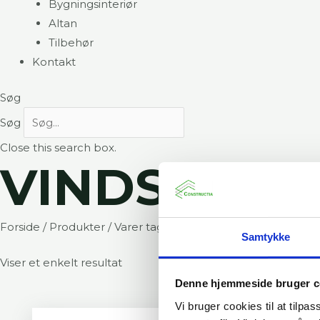
Bygningsinteriør
Altan
Tilbehør
Kontakt
Søg
Søg
Close this search box.
VINDSPÆRR
Forside
/
Produkter
/ Varer tagged “vindspærre plade”
Samtykke
Viser et enkelt resultat
Denne hjemmeside bruger c
Vi bruger cookies til at tilpas