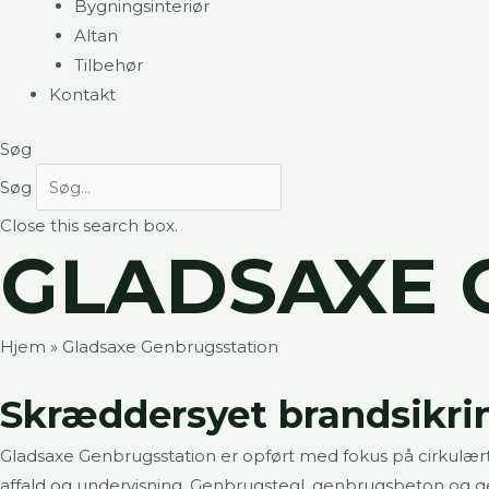
Bygningsinteriør
Altan
Tilbehør
Kontakt
Søg
Søg
Close this search box.
GLADSAXE 
Hjem
»
Gladsaxe Genbrugsstation
Skræddersyet brandsikring
Gladsaxe Genbrugsstation er opført med fokus på cirkulært 
affald og undervisning. Genbrugstegl, genbrugsbeton og gen