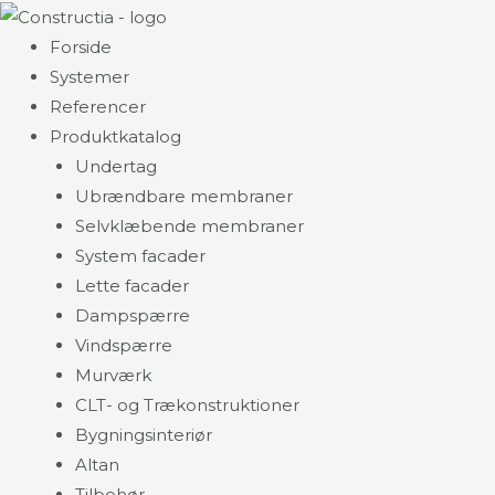
Gå
til
Forside
indholdet
Systemer
Referencer
Produktkatalog
Undertag
Ubrændbare membraner
Selvklæbende membraner
System facader
Lette facader
Dampspærre
Vindspærre
Murværk
CLT- og Trækonstruktioner
Bygningsinteriør
Altan
Tilbehør