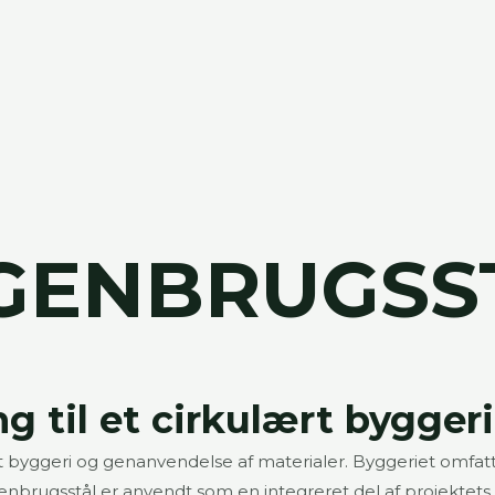
GENBRUGSS
 til et cirkulært byggeri
byggeri og genanvendelse af materialer. Byggeriet omfatter
brugsstål er anvendt som en integreret del af projektets a