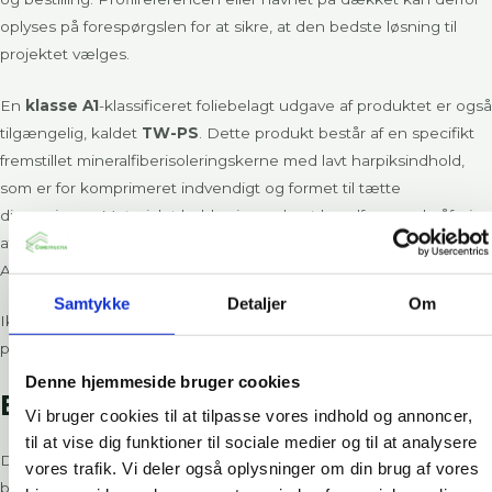
oplyses på forespørgslen for at sikre, at den bedste løsning til
projektet vælges.
En
klasse A1
-klassificeret foliebelagt udgave af produktet er også
tilgængelig, kaldet
TW-PS
. Dette produkt består af en specifikt
fremstillet mineralfiberisoleringskerne med lavt harpiksindhold,
som er for komprimeret indvendigt og formet til tætte
dimensioner. Materialet holdes i en robust lamelform ved påføring
af forstærket folie på de udsatte overflader for at give et klasse
A1-produkt.
Samtykke
Detaljer
Om
Ikke-standardbredder er også tilgængelige efter forespørgsel på
projektbasis. Kontakt vores tekniske team for rådgivning.
Denne hjemmeside bruger cookies
Brand ydeevne
Vi bruger cookies til at tilpasse vores indhold og annoncer,
til at vise dig funktioner til sociale medier og til at analysere
Designet og fremstillingen af TW er baseret på dokumenteret
vores trafik. Vi deler også oplysninger om din brug af vores
brandydeevne i henhold til BS 476: Part 20: 1987.
TW-PP