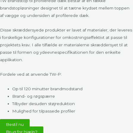
TW brandstop til profilerede dæk består af en række
brandstopløsninger designet til at tætne krydset mellem toppen
af vægge og undersiden af profilerede dæk.
Disse skræddersyede produkter er lavet af materialer, der leveres
i forskellige konfigurationer for omkostningseffektivt at passe til
projektets krav. I alle tilfælde er materialerne skræddersyet til at
passe til formen og ydeevnespecifikationen for den enkelte
applikation.
Fordele ved at anvende TW-P:
Op til 120 minutter brandmodstand
Brand- og røgspærre
Tilbyder desuden støjreduktion
Mulighed for tilpassede profiler
Bestil nu
Brug for hjælp?