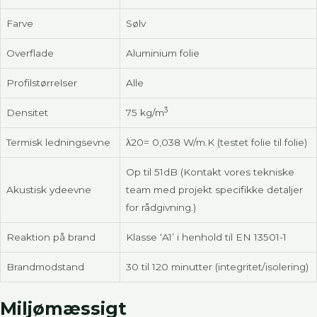
Farve
Sølv
Overflade
Aluminium folie
Profilstørrelser
Alle
3
Densitet
75 kg/m
Termisk ledningsevne
λ20= 0,038 W/m.K (testet folie til folie)
Op til 51dB (Kontakt vores tekniske
Akustisk ydeevne
team med projekt specifikke detaljer
for rådgivning.)
Reaktion på brand
Klasse ‘A1’ i henhold til EN 13501-1
Brandmodstand
30 til 120 minutter (integritet/isolering)
Miljømæssigt