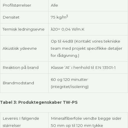
Profilstørrelser
Alle
3
Densitet
75 kg/m
Termisk ledningsevne
λ20= 0,04 W/m.K
Op til 44dB (Kontakt vores tekniske
Akustisk ydeevne
team med projekt specifikke detaljer
for rådgivning.)
Reaktion på brand
Klasse ‘A1’ i henhold til EN 13501-1
60 og 120 minutter
Brandmodstand
(integritet/isolering)
Tabel 3: Produktegenskaber TW-PS
Leveres I følgende
Mineralfiberfolie vendte begge sider
størrelser
50 mm op til 120 mm tykke