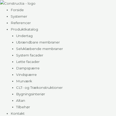
Gå
til
Forside
indholdet
Systemer
Referencer
Produktkatalog
Undertag
Ubrændbare membraner
Selvklæbende membraner
System facader
Lette facader
Dampspærre
Vindspærre
Murværk
CLT- og Trækonstruktioner
Bygningsinteriør
Altan
Tilbehør
Kontakt