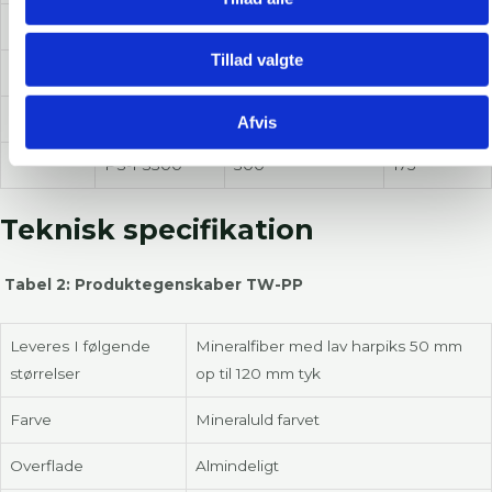
TW-PS
PS-CB30
30
75
Tillad valgte
PS-FS60
60
90
PS-FS120
120
120
Afvis
PS-FS300
300
175
Teknisk specifikation
Tabel 2: Produktegenskaber TW-PP
Leveres I følgende
Mineralfiber med lav harpiks 50 mm
størrelser
op til 120 mm tyk
Farve
Mineraluld farvet
Overflade
Almindeligt