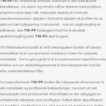
TW-PP
fås i indstillede bredder svarende til den påkrævede
brandklasse. De større og mindre mål er afstemt med profilens
angivne indvendige mål. Materialet skæres til nominelt
overdimensioneret i dybden i forhold til dybden af profilen for at
sikre en tæt trykpasning i hulrummet. Hvis en røgforsegling er
påkrævet, skal
TW-PP
belægges med fire & akustisk
spalteforsegling (eller
TW-PS
skal bruges).
TW-filetblokkene består af små rektangulære blokke af halvstiv
mineralfiber til en komprimeret installation inden for citerede
metaldæk. De bruges typisk til at komplementere trapezformede
blokke som en dobbeltlagsmetode til brandstoppende holorib-
eller svalehaledæksprofiler.
De trapezformede
TW-PP
blokke fås i tilpassede dimensioner til
alle metaldæk og profilerede beklædninger. Gennem et tæt
samarbejde med producenter af profildæk er der opbygget en
omfattende database over profiltyper, hvilket letter specifikation
og bestilling. Profilreferencen eller navnet på dækket kan derfor