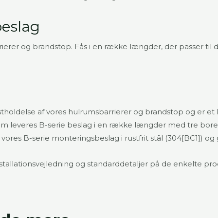
beslag
rrierer og brandstop. Fås i en række længder, der passer til 
stholdelse af vores hulrumsbarrierer og brandstop og er et 
 leveres B-serie beslag i en række længder med tre borehul
ores B-serie monteringsbeslag i rustfrit stål (304[BC1]) og g
installationsvejledning og standarddetaljer på de enkelte pr