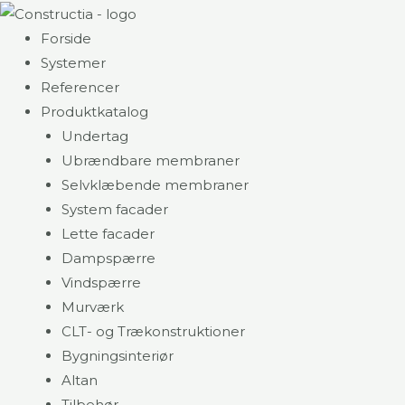
Gå
til
Forside
indholdet
Systemer
Referencer
Produktkatalog
Undertag
Ubrændbare membraner
Selvklæbende membraner
System facader
Lette facader
Dampspærre
Vindspærre
Murværk
CLT- og Trækonstruktioner
Bygningsinteriør
Altan
Tilbehør