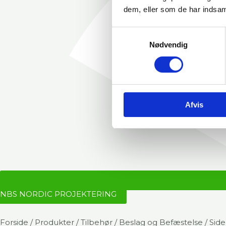
dem, eller som de har indsaml
Samtykkevalg
Nødvendig
Afvis
NBS NORDIC PROJEKTERING
Forside
/
Produkter
/
Tilbehør
/
Beslag og Befæstelse
/ Sid