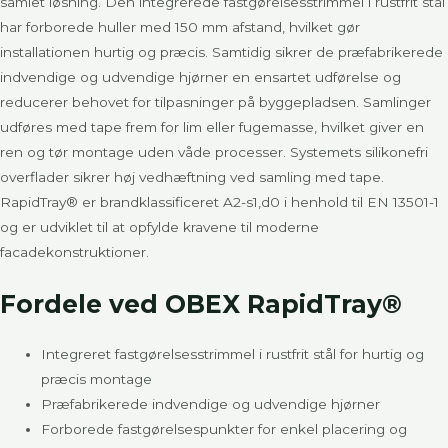
samlet løsning. Den integrerede fastgørelsesstrimmel i rustfrit stål
har forborede huller med 150 mm afstand, hvilket gør
installationen hurtig og præcis. Samtidig sikrer de præfabrikerede
indvendige og udvendige hjørner en ensartet udførelse og
reducerer behovet for tilpasninger på byggepladsen. Samlinger
udføres med tape frem for lim eller fugemasse, hvilket giver en
ren og tør montage uden våde processer. Systemets silikonefri
overflader sikrer høj vedhæftning ved samling med tape.
RapidTray® er brandklassificeret A2-s1,d0 i henhold til EN 13501-1
og er udviklet til at opfylde kravene til moderne
facadekonstruktioner.
Fordele ved OBEX RapidTray®
Integreret fastgørelsesstrimmel i rustfrit stål for hurtig og
præcis montage
Præfabrikerede indvendige og udvendige hjørner
Forborede fastgørelsespunkter for enkel placering og