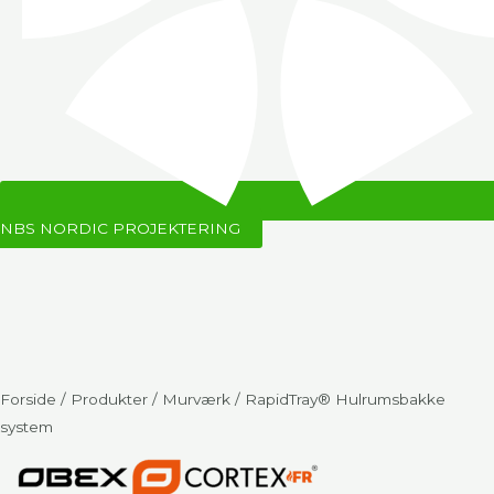
NBS NORDIC PROJEKTERING
Forside
/
Produkter
/
Murværk
/ RapidTray® Hulrumsbakke
system