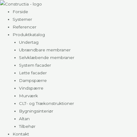
Gå
til
Forside
indholdet
Systemer
Referencer
Produktkatalog
Undertag
Ubrændbare membraner
Selvklæbende membraner
System facader
Lette facader
Dampspærre
Vindspærre
Murværk
CLT- og Trækonstruktioner
Bygningsinteriør
Altan
Tilbehør
Kontakt