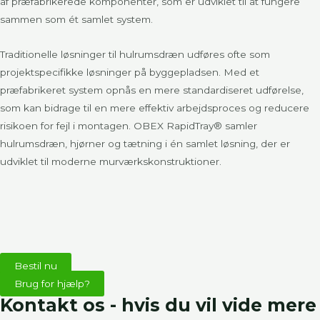
af præfabrikerede komponenter, som er udviklet til at fungere
sammen som ét samlet system.
Traditionelle løsninger til hulrumsdræn udføres ofte som
projektspecifikke løsninger på byggepladsen. Med et
præfabrikeret system opnås en mere standardiseret udførelse,
som kan bidrage til en mere effektiv arbejdsproces og reducere
risikoen for fejl i montagen. OBEX RapidTray® samler
hulrumsdræn, hjørner og tætning i én samlet løsning, der er
udviklet til moderne murværkskonstruktioner.
Bestil nu
Brug for hjælp?
Kontakt os - hvis du vil vide mere