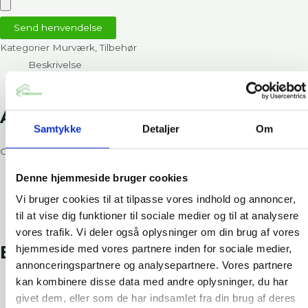
Send henvendelse
Kategorier
Murværk
,
Tilbehør
Beskrivelse
Downloads
Anvendelse
Samtykke
Detaljer
Om
OBEX CORTEX 0160FR anvendes til:
Denne hjemmeside bruger cookies
Brandstop i hulrum
Vi bruger cookies til at tilpasse vores indhold og annoncer,
Konstruktioner, hvor der kræves en DPC separation
til at vise dig funktioner til sociale medier og til at analysere
Applikationer i ydervægge
vores trafik. Vi deler også oplysninger om din brug af vores
Egenskaber
hjemmeside med vores partnere inden for sociale medier,
annonceringspartnere og analysepartnere. Vores partnere
kan kombinere disse data med andre oplysninger, du har
Selvklæbende membran
givet dem, eller som de har indsamlet fra din brug af deres
Brandklassifikation: B-s3,d0 (EN 13501-1)