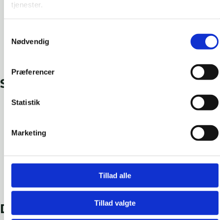
tjenester.
Lufttæt og vandtæt membran
Høj UV-bestandighed
Samtykkevalg
Fleksibel ved temperaturer ned til -40°C uden revner
Nødvendig
Tekstureret overflade på begge sider for forbedret
vedhæftning
Præferencer
Specifikationer
Statistik
Bredde: 50 mm til 500 mm
Længde: 20 m pr. rulle
Marketing
Tykkelse: 0,5 mm
Standard: EN 14909
Vandtæthed: Bestået ved 2 kPa i 24 timer
Sd-værdi: 12 m
Tillad alle
Anbefalet behandlingstemperatur: +5°C
Temperaturbestandighed: -30°C til +100°C
Tillad valgte
Downloads