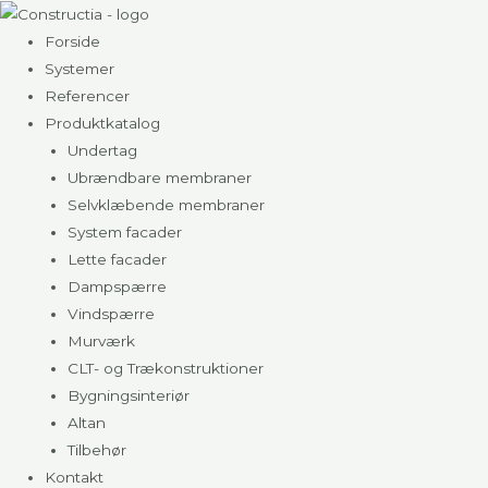
Gå
til
Forside
indholdet
Systemer
Referencer
Produktkatalog
Undertag
Ubrændbare membraner
Selvklæbende membraner
System facader
Lette facader
Dampspærre
Vindspærre
Murværk
CLT- og Trækonstruktioner
Bygningsinteriør
Altan
Tilbehør
Kontakt